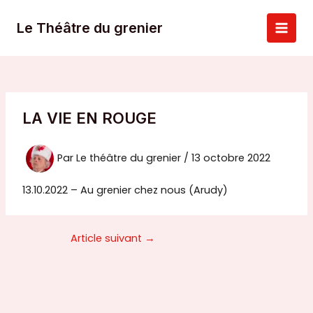
Aller
au
Le Théâtre du grenier
Main
contenu
Men
LA VIE EN ROUGE
Par
Le théâtre du grenier
/
13 octobre 2022
13.10.2022 – Au grenier chez nous (Arudy)
Article suivant
→